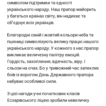
символом підтримки та єдності
українського народу. Наш прапор майорить
у багатьох країнах світу, він надихає та
об‘єднує всіх українців.
Благородні синій і жовтий кольори неба та
пшениці символізують велику працю нашого
українського народу. У кожного з нас прапор
викликає величезну палітру емоцій.
Гордість, захоплення, вдячність, віру. І
сльози на очах. Бо у тривожний час запеклих
боїв із ворогом День Державного прапора
набуває особливої сили.
З цієї нагоди учні початкових класів
Есхарівського ліцею зробили невеличку