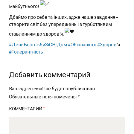
майбутнього!
Дбаймо про себе та інших, адже наше завдання –
створити світ без упереджень і з турботливим
ставленням до здоров’я.
#ДеньБоротьбиЗіСНІДом
#Обізнаність
#Здоров
’я
#Толерантність
Добавить комментарий
Ваш адрес email не будет опубликован.
Обязательные поля помечены
*
КОММЕНТАРИЙ
*