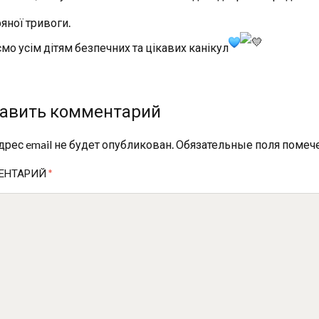
яної тривоги.
мо усім дітям безпечних та цікавих канікул
авить комментарий
дрес email не будет опубликован.
Обязательные поля поме
ЕНТАРИЙ
*