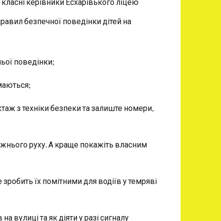
класні керівники Есхарівького ліцею
правил безпечної поведінки дітей на
ньої поведінки;
маються;
таж з техніки безпеки та залиште номери,
ожнього руху. А краще покажіть власним
е зробить їх помітними для водіїв у темряві
а вулиці та як діяти у разі сигналу