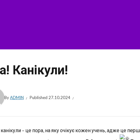
а! Канікули!
By
ADMIN
Published
27.10.2024
і канікули – це пора, на яку очікує кожен учень, адже це пе