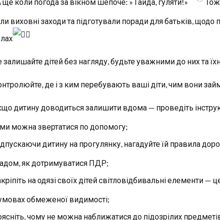
А ще коли погода за вікном шепоче: » Гайда, гуляти!»
Тож 
ли виховні заходи та підготували поради для батьків, щодо 
улах
е залишайте дітей без нагляду, будьте уважними до них та їх
онтролюйте, де і з ким перебувають ваші діти, чим вони зай
кщо дитину доводиться залишити вдома — проведіть інструк
ими можна звертатися по допомогу;
ідпускаючи дитину на прогулянку, нагадуйте їй правила дор
адом, як дотримуватися ПДР;
акріпіть на одязі своїх дітей світловідбивальні елементи — ц
 умовах обмеженої видимості;
оясніть, чому не можна наближатися до підозрілих предметів н