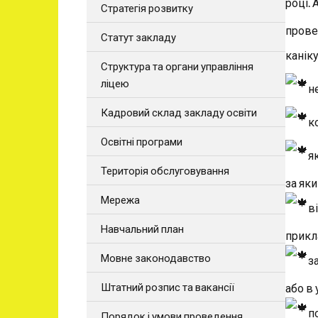
році. 
Стратегія розвитку
прове
Статут закладу
канік
Структура та органи управління
ліцею
н
Кадровий склад закладу освіти
к
Освітні програми
я
Територія обслуговування
за як
Мережа
в
Навчальний план
прикл
Мовне законодавство
з
Штатний розпис та вакансії
або в
п
Порядок і умови проведення