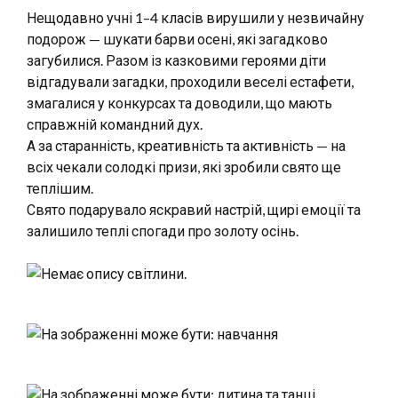
Нещодавно учні 1–4 класів вирушили у незвичайну
подорож — шукати барви осені, які загадково
загубилися. Разом із казковими героями діти
відгадували загадки, проходили веселі естафети,
змагалися у конкурсах та доводили, що мають
справжній командний дух.
А за старанність, креативність та активність — на
всіх чекали
солодкі призи, які зробили свято ще
теплішим.
Свято подарувало яскравий настрій, щирі емоції та
залишило теплі спогади про золоту осінь.