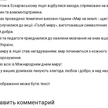
гом в Есхарівському ліцеї відбулися заходи, спрямовані на 
ин та взаємопідтримки.
ах проведено тематичні виховні години «Мир на землі – щаст
долучилися до акції «Голуб миру», виготовивши символічних
й добра.
ні та педагоги приєдналися до хвилини мовчання на знак вшан
Україні.
иру в ліцеї став нагадуванням: мир починається з кожного з
орозуміння.
мо всіх із Міжнародним днем миру!
 у ваших домівках панують злагода, любов і добро, а над н
авить комментарий