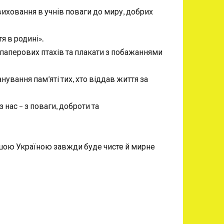
виховання в учнів поваги до миру, добрих
я в родині».
 паперових птахів та плакати з побажаннями
ування пам’яті тих, хто віддав життя за
 нас – з поваги, доброти та
ашою Україною завжди буде чисте й мирне