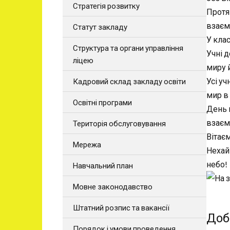
Стратегія розвитку
Протя
взаєм
Статут закладу
У клас
Структура та органи управління
Учні 
ліцею
миру 
Усі уч
Кадровий склад закладу освіти
мир в 
Освітні програми
День м
взаєм
Територія обслуговування
Вітає
Мережа
Нехай
небо!
Навчальний план
Мовне законодавство
Штатний розпис та вакансії
Доб
Порядок і умови проведення