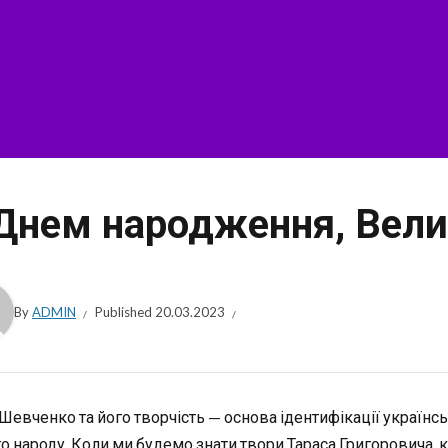
Днем народження, Вели
By
ADMIN
Published
20.03.2023
Шевченко та його творчість — основа ідентифікації українсь
о народу. Коли ми будемо знати твори Тараса Григоровича, к