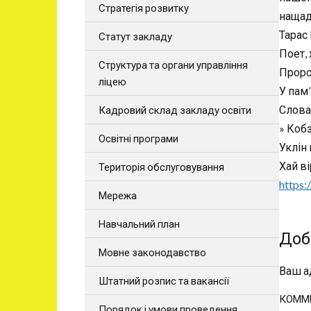
Стратегія розвитку
нащад
Тарас
Статут закладу
Поет,
Структура та органи управління
Проро
ліцею
У пам
Слова 
Кадровий склад закладу освіти
» Кобз
Освітні програми
Уклін 
Хай ві
Територія обслуговування
https
Мережа
Навчальний план
Доб
Мовне законодавство
Ваш а
Штатний розпис та вакансії
КОММ
Порядок і умови проведення