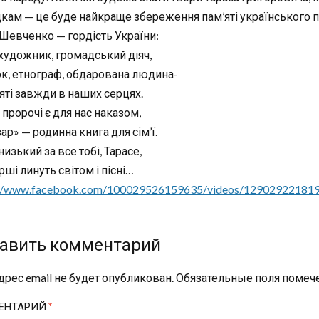
кам — це буде найкраще збереження пам’яті українського п
 Шевченко — гордість України:
 художник, громадський діяч,
к, етнограф, обдарована людина-
’яті завжди в наших серцях.
пророчі є для нас наказом,
ар» — родинна книга для сім’ї.
низький за все тобі, Тарасе,
рші линуть світом і пісні…
://www.facebook.com/100029526159635/videos/12902922181
авить комментарий
дрес email не будет опубликован.
Обязательные поля поме
ЕНТАРИЙ
*