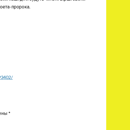
оета-пророка.
93402/
чены
*