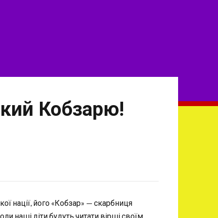
кий Кобзарю!
кої нації, його «Кобзар» — скарбниця
оли наші діти будуть читати вірші своїм