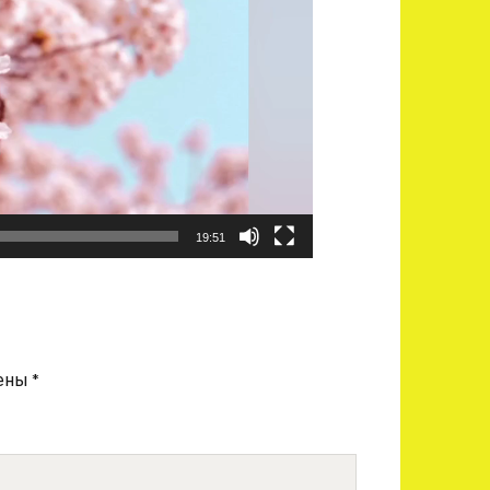
19:51
чены
*