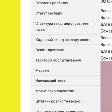
Від щ
Стратегія розвитку
Весна
Статут закладу
Вона п
Структура та органи управління
для в
ліцею
Бажає
Весна
Кадровий склад закладу освіти
Вона п
Освітні програми
для в
Бажає
Територія обслуговування
В
Мережа
и
д
Навчальний план
е
Мовне законодавство
о
п
Штатний розпис та вакансії
л
Порядок і умови проведення
е