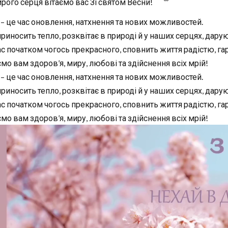
ирого серця вітаємо вас Зі святом Весни!
 – це час оновлення, натхнення та нових можливостей.
риносить тепло, розквітає в природі й у наших серцях, дарую
ас початком чогось прекрасного, сповнить життя радістю, 
мо вам здоров’я, миру, любові та здійснення всіх мрій!
 – це час оновлення, натхнення та нових можливостей.
риносить тепло, розквітає в природі й у наших серцях, дарую
ас початком чогось прекрасного, сповнить життя радістю, 
мо вам здоров’я, миру, любові та здійснення всіх мрій!