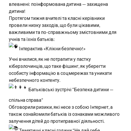
впевнені: поінформована дитина — захищена
дитина!
Протягом тижня вчителі та класні керівники
провели низку заходів, що були цікавими,
важливими та по-справжньому змістовними для
учнів та їхніх батьків:
Інтерактив «Клікни безпечно!»
Учні вчилися, як не потрапити у пастку
кіберзлочинців, що таке фішинг, як уберегти
особисту інформацію в соцмережах та уникати
небезпечного контенту.
Батьківські зустрічі “Безпека дитини —
спільна справа”
Обговорили ризики, які несе з собою Інтернет, а
також ознайомили батьків із ознаками можливого
залучення дітей до протиправної діяльності.
Тематичні класні години “Не дай себе