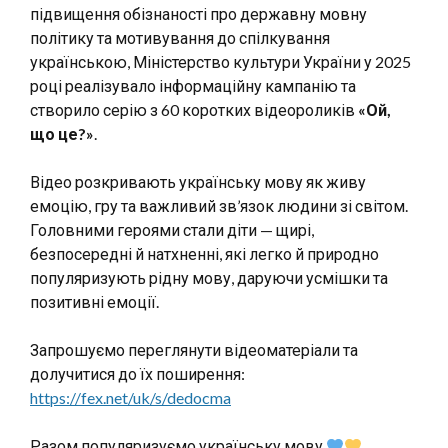
підвищення обізнаності про державну мовну
політику та мотивування до спілкування
українською,
Міністерство культури України
у 2025
році реалізувало інформаційну кампанію та
створило серію з 60 коротких відеороликів
«Ой,
що це?»
.
Відео розкривають українську мову як живу
емоцію, гру та важливий зв’язок людини зі світом.
Головними героями стали діти — щирі,
безпосередні й натхненні, які легко й природно
популяризують рідну мову, даруючи усмішки та
позитивні емоції.
Запрошуємо переглянути відеоматеріали та
долучитися до їх поширення:
https://fex.net/uk/s/dedocma
Разом популяризуємо українську мову