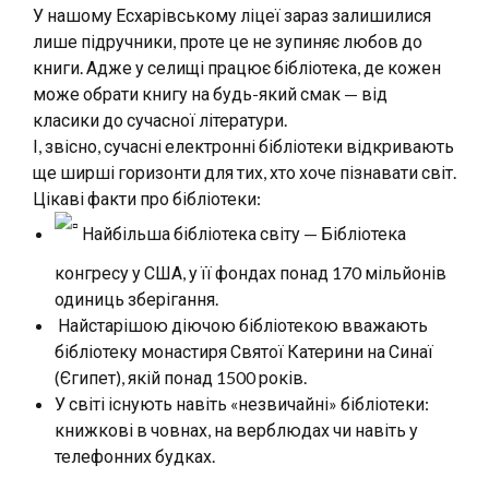
У нашому Есхарівському ліцеї зараз залишилися
лише підручники, проте це не зупиняє любов до
книги. Адже у селищі працює бібліотека, де кожен
може обрати книгу на будь-який смак — від
класики до сучасної літератури.
І, звісно, сучасні електронні бібліотеки відкривають
ще ширші горизонти для тих, хто хоче пізнавати світ.
Цікаві факти про бібліотеки:
Найбільша бібліотека світу — Бібліотека
конгресу у США, у її фондах понад 170 мільйонів
одиниць зберігання.
Найстарішою діючою бібліотекою вважають
бібліотеку монастиря Святої Катерини на Синаї
(Єгипет), якій понад 1500 років.
У світі існують навіть «незвичайні» бібліотеки:
книжкові в човнах, на верблюдах чи навіть у
телефонних будках.