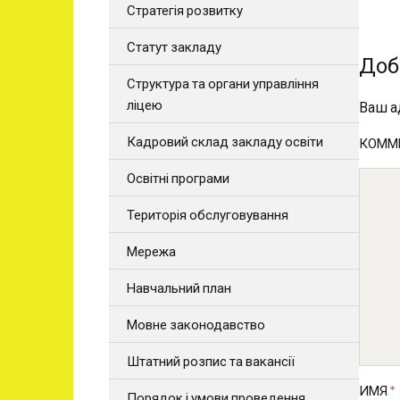
Стратегія розвитку
Статут закладу
Доб
Структура та органи управління
ліцею
Ваш а
Кадровий склад закладу освіти
КОММ
Освітні програми
Територія обслуговування
Мережа
Навчальний план
Мовне законодавство
Штатний розпис та вакансії
ИМЯ
*
Порядок і умови проведення