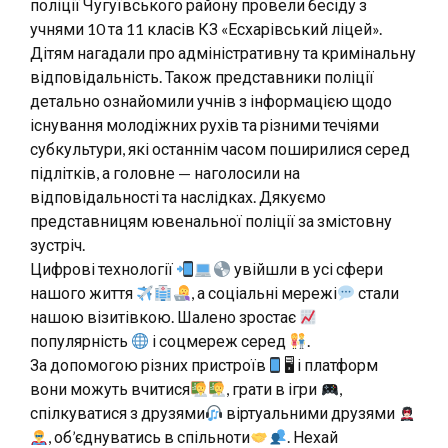
поліції Чугуївського району провели бесіду з
учнями 10 та 11 класів КЗ «Есхарівський ліцей».
Дітям нагадали про адміністративну та кримінальну
відповідальність. Також представники поліції
детально ознайомили учнів з інформацією щодо
існування молодіжних рухів та різними течіями
субкультури, які останнім часом поширилися серед
підлітків, а головне — наголосили на
відповідальності та наслідках. Дякуємо
представницям ювенальної поліції за змістовну
зустріч.
Цифрові технології
увійшли в усі сфери
нашого життя
, а соціальні мережі
стали
нашою візитівкою. Шалено зростає
популярність
і соцмереж серед
.
За допомогою різних пристроїв
🖥 і платформ
вони можуть вчитися
, грати в ігри
,
спілкуватися з друзями
віртуальними друзями
, об’єднуватись в спільноти
. Нехай