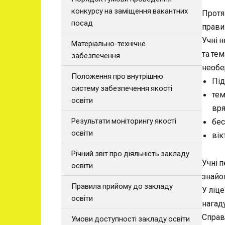
конкурсу на заміщення вакантних
Протя
посад
прави
Учні н
Матеріально-технічне
та тем
забезпечення
необер
Положення про внутрішню
Під
систему забезпечення якості
тем
освіти
вря
Результати моніторингу якості
бес
освіти
вік
Річний звіт про діяльність закладу
Учні 
освіти
знайо
Правила прийому до закладу
У ліц
освіти
нагад
Справ
Умови доступності закладу освіти