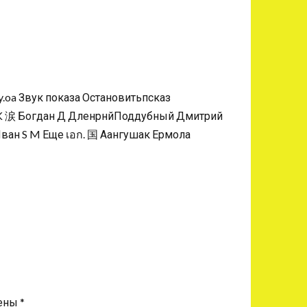
чены
*