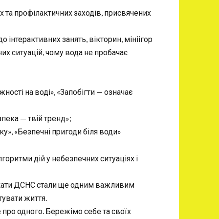
х та профілактичних заходів, присвячених
о інтерактивних занять, вікторин, мініігор
них ситуацій, чому вода не пробачає
ності на воді», «Запобігти — означає
зпека — твій тренд»;
лку», «Безпечні пригоди біля води»
горитми дій у небезпечних ситуаціях і
акати ДСНС стали ще одним важливим
тувати життя.
 про одного. Бережімо себе та своїх