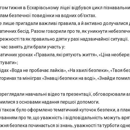
гом тижня в Есхарівському ліцеї відбувся цикл пізнавальни
лам безпечної поведінки на водних об’єктах.
е лише пригадали важливі правила, а й активно долучалися д
атичних бесід. Разом говорили про те, як уникнути небезпеч
ежності та як правильно діяти у разі надзвичайної ситуації.
 час занять діти брали участь у:
атичних уроках «Правила, які рятують життя», «Ціна необереж
тувати»;
ідах «Вода не пробачає лайків», «На хвилі безпеки», «Твоя бе
торинах та мінііграх «Знавці безпеки на воді», «Знайди поми
переглядали навчальні відео та презентації, обговорювали ал
милися з основами надання першої допомоги.
еї також було оформлено тематичний куточок безпеки, а пл
уванням про те, що уважність і відповідальність можуть вря
жня безпека починається зі знань, уважності та турботи одне