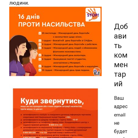
людини.
Доб
ави
ть
ком
мен
тар
ий
Ваш
адрес
email
не
будет