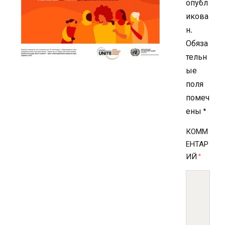
опубл
икова
н.
Обяза
тельн
ые
поля
помеч
ены
*
КОММ
ЕНТАР
ИЙ
*