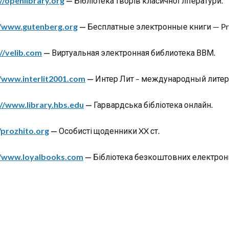
//openlibrary.org
—
Бібліотека творів класичної літератури.
//www.gutenberg.org
—
Бесплатные электронные книги — Pro
//velib.com
—
Виртуальная электронная библиотека ВВМ.
//www.interlit2001.com
—
Интер Лит – международный литер
://www.library.hbs.edu
—
Гарвардська бібліотека онлайн.
/prozhito.org
—
Особисті щоденники XX ст.
//www.loyalbooks.com
—
Бібліотека безкоштовних електронн