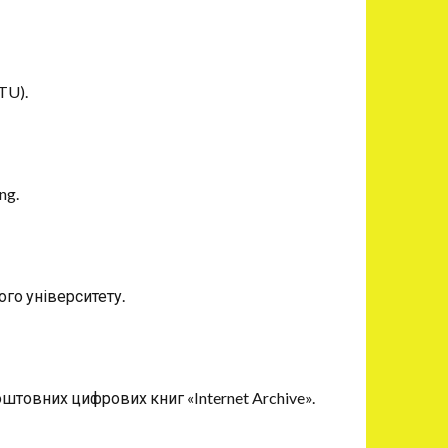
TU).
ng.
го університету.
товних цифрових книг «Internet Archive».