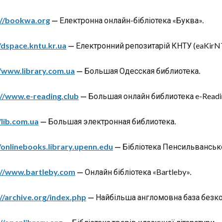
://bookwa.org
—
Електронна онлайн-бібліотека «Буква».
/dspace.kntu.kr.ua
—
Електронний репозитарій КНТУ (eaKirN
//www.library.com.ua
—
Большая Одесская библиотека.
://www.e-reading.club
—
Большая онлайн библиотека e-Readi
/lib.com.ua
—
Большая электронная библиотека.
/onlinebooks.library.upenn.edu
—
Бібліотека Пенсильвансько
://www.bartleby.com
—
Онлайн бібліотека «Bartleby».
//archive.org/index.php
—
Найбільша англомовна база безкош