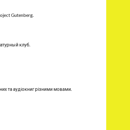
ject Gutenberg.
атурный клуб.
их та аудіокниг різними мовами.