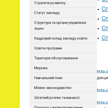
Стратегія розвитку
Сп
Статут закладу
Сп
Структура та органи управління
Сп
ліцею
Сп
Кадровий склад закладу освіти
Освітні програми
Територія обслуговування
Мережа
http:/
дисци
Навчальний план
Мовне законодавство
http:
Штатний розпис та вакансії
http:
Порядок і умови проведення