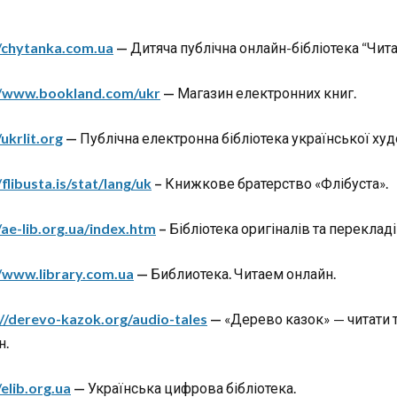
//chytanka.com.ua
—
Дитяча публічна онлайн-бібліотека “Чита
//www.bookland.com/ukr
—
Магазин електронних книг.
/ukrlit.org
—
Публічна електронна бібліотека української худ
/flibusta.is/stat/lang/uk
–
Книжкове братерство «Флібуста».
/ae-lib.org.ua/index.htm
–
Бібліотека оригіналів та перекладі
//www.library.com.ua
—
Библиотека. Читаем онлайн.
://derevo-kazok.org/audio-tales
—
«Дерево казок» — читати т
н.
/elib.org.ua
—
Українська цифрова бібліотека.