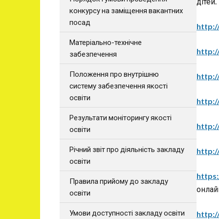
дітей.
конкурсу на заміщення вакантних
посад
http:
Матеріально-технічне
http:
забезпечення
Положення про внутрішню
http:/
систему забезпечення якості
освіти
http:/
Результати моніторингу якості
http:/
освіти
Річний звіт про діяльність закладу
http:
освіти
https
Правила прийому до закладу
онлай
освіти
Умови доступності закладу освіти
http:/