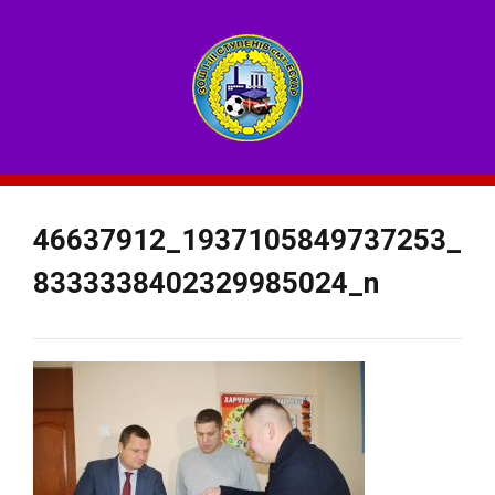
46637912_1937105849737253_
8333338402329985024_n