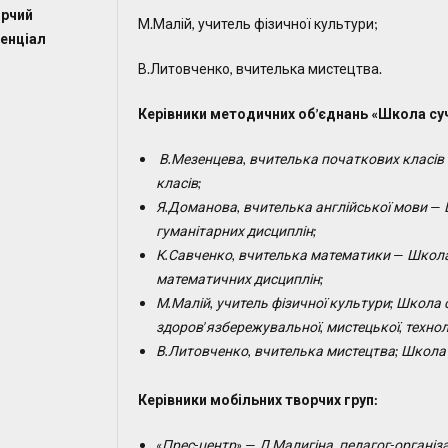
рчий
М.Малій, учитель фізичної культури;
енціал
В.Литовченко, вчителька мистецтва.
Керівники методичних об’єднань «Школа су
В.Мезенцева, вчителька початкових класів 
класів;
Я.Доманова, вчителька англійської мови — Ш
гуманітарних дисциплін;
К.Савченко, вчителька математики — Школа 
математичних дисциплін;
М.Малій, учитель фізичної культури;
Школа с
здоров’язбережувальної, мистецької, техноло
В.
Литовченко, вчителька мистецтва;
Школа 
Керівники мобільних творчих груп
:
«Прес-центр» —
Л.Малигіна
, педагог-організ