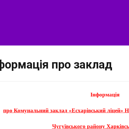
формація про заклад
Інформація
про
Комунальний заклад «Есхарівський ліцей» Н
Чугуївського району Харківсь