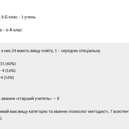
 8-Б клас – 1 учень
 – 6-А клас
з них 24 мають вищу освіту, 1 – середню спеціальну.
 15 (60%)
– 4 (16%)
 4 (16%)
 звання «старший учитель» — 8
 який має вищу категорію та звання «психолог-методист», 7 асистен
І.