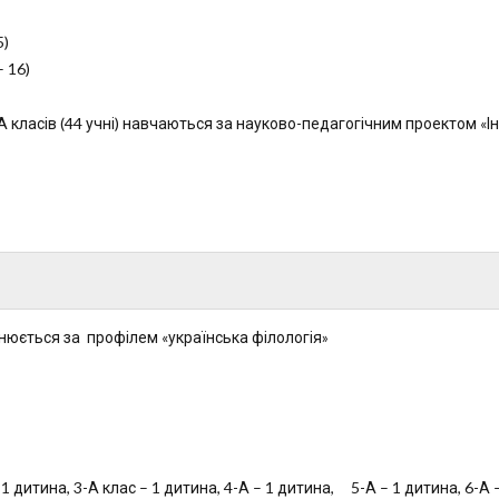
5)
– 16)
-А класів (44 учні) навчаються за науково-педагогічним проектом «І
йснюється за профілем «українська філологія»
 1 дитина, 3-А клас – 1 дитина, 4-А – 1 дитина, 5-А – 1 дитина, 6-А 