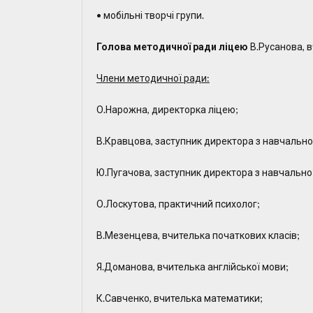
• мобільні творчі групи.
Голова методичної ради ліцею
В.Русанова, в
Члени методичної ради:
О.Нарожна, директорка ліцею;
В.Кравцова, заступник директора з навчально
Ю.Пугачова, заступник директора з навчально
О.Лоскутова, практичний психолог;
В.Мезенцева, вчителька початкових класів;
Я.Доманова, вчителька англійської мови;
К.Савченко, вчителька математики;