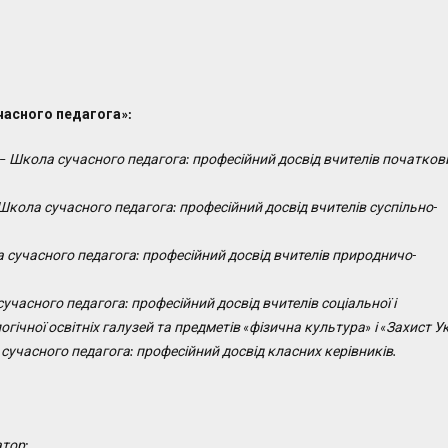
часного педагога»
:
– Школа сучасного педагога: професійний досвід вчителів початков
кола сучасного педагога: професійний досвід вчителів суспільно-
сучасного педагога: професійний досвід вчителів природничо-
учасного педагога: професійний досвід вчителів
с
оціальної і
гічної освітніх галузей та предметів «фізична культура» і «Захист Ук
сучасного педаг
ога: професійний досвід класних керівників.
атор;