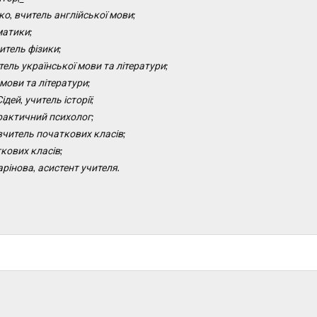
о, вчитель англійської мови;
матики
;
читель
фізики;
итель
української мови та літератури;
мови та літератури;
Сідей
, учитель
історії;
рактичний
психолог;
 вчитель
початкових класів;
кових класів;
арінова
,
асистент у
чителя.