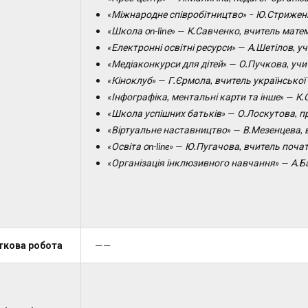
«Міжнародне співробітництво» – Ю.Стриженк
«Школа оn-linе»
— К.Савченко, вчитель мате
«Електронні освітні ресурси» — А
.Шетілов, у
«Ме
діаконкурси для дітей» — О.Пучкова
, уч
«Кіноклуб» — Г.Єрмола
, вчитель
української 
«Інфографіка, ментальні карти та інше» — К.
«Школа успішних батьків»
— О.Лоскутова, п
«Віртуальне наставництво»
— В.Мезенцева
,
«Освіта оn-line»
— Ю.Пугачова, вчитель
почат
«Організація інклюзивного навчання» —
А.Б
ткова робота
——