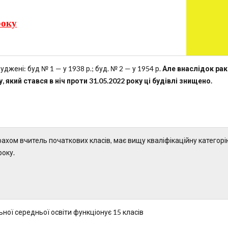
оку
уджені: буд № 1 — у 1938 р.; буд. № 2 — у 1954 р.
Але внаслідок ра
, який стався в ніч проти 31.05.2022 року ці будівлі знищено.
фахом вчитель початкових класів, має вищу кваліфікаційну категорі
року.
ної середньої освіти функціонує 15 класів